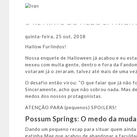
O RETRATO DO MEDO EM NIGH
quinta-feira, 25 out, 2018
Hallow Furlindos!
Nossa enquete de Halloween já acabou e eu estar
mexeu com muita gente, dentro e fora da Fandom
votaram já o zeraram, talvez até mais de uma vez
O desafio então virou: “O que falar que já não fo
Sinceramente, acho que não sobrou nada. Mas de
medos dos nossos protagonistas.
ATENÇÃO PARA (pequenos) SPOILERS!
Possum Springs: O medo da mud
Dando um pequeno recap para situar quem ainda
gatinha Mae que acabou de abandonar a faculdade