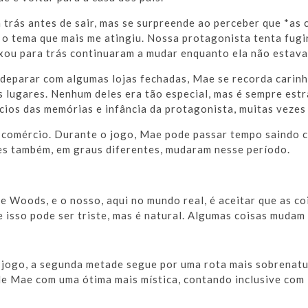
 trás antes de sair, mas se surpreende ao perceber que *as
i o tema que mais me atingiu. Nossa protagonista tenta fugi
ixou para trás continuaram a mudar enquanto ela não estava
 deparar com algumas lojas fechadas, Mae se recorda carin
s lugares. Nenhum deles era tão especial, mas é sempre estr
ícios das memórias e infância da protagonista, muitas veze
comércio. Durante o jogo, Mae pode passar tempo saindo c
eles também, em graus diferentes, mudaram nesse período.
e Woods, e o nosso, aqui no mundo real, é aceitar que as 
e isso pode ser triste, mas é natural. Algumas coisas mudam
o jogo, a segunda metade segue por uma rota mais sobrenatu
de Mae com uma ótima mais mística, contando inclusive com