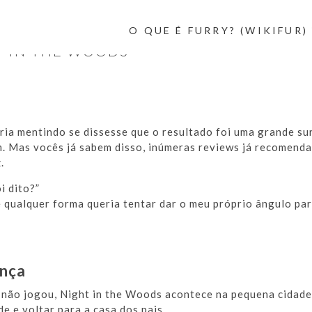
O QUE É FURRY? (WIKIFUR) 
T IN THE WOODS
ia mentindo se dissesse que o resultado foi uma grande su
. Mas vocês já sabem disso, inúmeras reviews já recomenda
.
i dito?”
 qualquer forma queria tentar dar o meu próprio ângulo pa
ança
 não jogou, Night in the Woods acontece na pequena cidade
 e voltar para a casa dos pais.