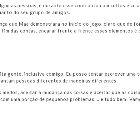
lgumas pessoas, é durante esse confronto com cultos e cri
uanto do seu grupo de amigos.
a que Mae demonstrara no início do jogo, claro que de fo
 fim das contas, encarar frente a frente esses elementos é 
a gente, inclusive comigo. Eu posso tentar escrever uma t
cantam pessoas diferentes de maneiras diferentes.
s medos, aceitar a mudança das coisas e aceitar que as cois
 com uma porção de pequenos problemas…. e tudo bem! Vamos